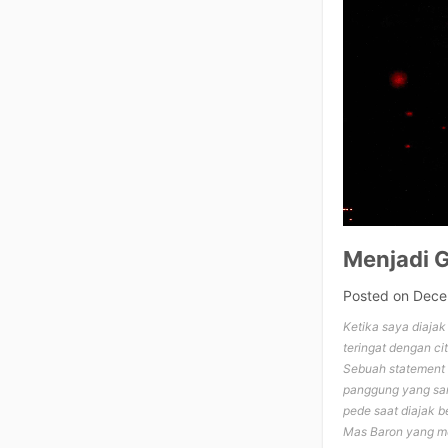
Menjadi G
Posted on
Dece
Ketika saya diajak
teringat dengan cit
Sebuah statement 
panggung yang sama
pede saat diajak b
Mas Baron yang me