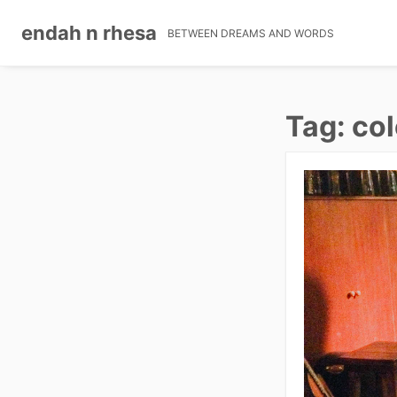
endah n rhesa
BETWEEN DREAMS AND WORDS
Skip
to
Tag: col
content