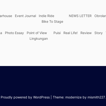
arhouse
Event Journal
Indie Ride
NEWS LETTER
Obrola
Bike To Stage
ma
Photo Essay
Point of View
Puisi
Real Life!
Review
Story
Lingkungan
Proudly powered by WordPress
|
Theme: modernize by
mismith227
.