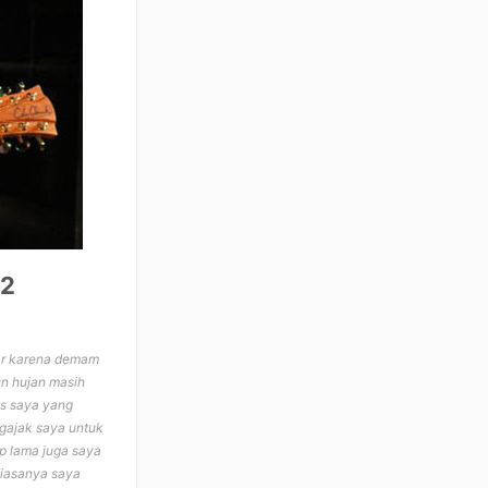
02
mar karena demam
n hujan masih
is saya yang
ngajak saya untuk
p lama juga saya
Biasanya saya