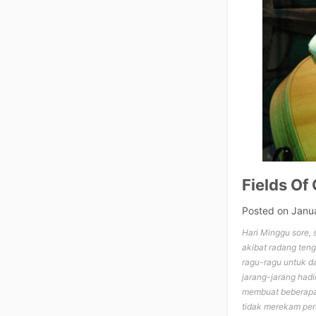
Fields Of
Posted on
Janu
Hari Minggu sore,
akibat radang ten
ragu-ragu untuk da
jarang-jarang had
membuat beberapa 
tidak merekam per