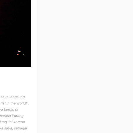
, saya langsung
st in the world!”.
 berdiri di
 merasa kurang
dung. Ini karena
ya saya, sebagai