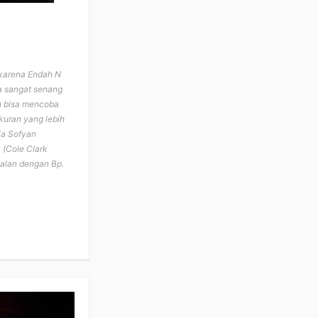
 karena Endah N
ya sangat senang
n bisa mencoba
ukuran yang lebih
ia Sofyan
 (Cole Clark
nalan dengan Bp.