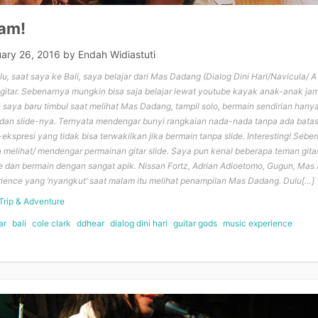
Jam!
uary 26, 2016
by
Endah Widiastuti
u, saat saya ke Bali, saya belajar dari Mas Dadang (Dialog Dini Hari/Navicula/
 gitar. Sebenarnya mungkin bisa saja belajar lewat youtube kayak anak-anak ja
n saya baru timbul saat melihat Mas Dadang, tampil solo, bermain sendirian hanya 
 dan slide-nya. Ternyata mendengar bunyi rangkaian nada-nada tanpa ada batasan
-ekspresi yang tidak bisa terwakilkan jika bermain tanpa slide. Interesting! Sebe
melihat/ mendengar permainan gitar slide. Saya pun kenal beberapa teman gita
 dan bermain dengan sangat apik. Nissan Fortz, Adrian Adioetomo, Gugun, Mas 
ence yang ‘nyangkut’ saat malam itu melihat penampilan Mas Dadang. Dulu[…]
Trip & Adventure
ar
bali
cole clark
ddhear
dialog dini hari
guitar gods
music experience
e