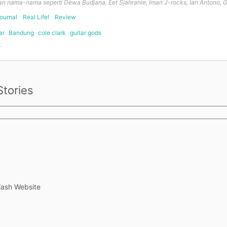
kan nama-nama seperti Dewa Budjana, Eet Sjahranie, Iman J-rocks, Ian Antono, 
ournal
Real Life!
Review
ar
Bandung
cole clark
guitar gods
t
on
Menjadi
Gitaris
tories
lash Website