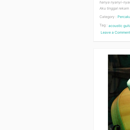
hanya nyanyi-nyan
Aku tinggal rekam 
Category :
Percak
Tag :
acoustic guit
Leave a Commen