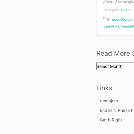
gitaris, dibanding
Category :
Event J
Tag :
acoustic guit
Leave a Commen
Read More S
Read
More
Stories
Links
demajors
Endah N Rhesa F
Get It Right