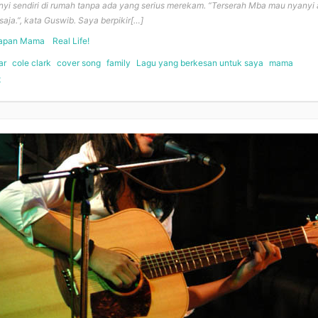
yi sendiri di rumah tanpa ada yang serius merekam. “Terserah Mba mau nyanyi 
saja.”, kata Guswib. Saya berpikir[…]
apan Mama
Real Life!
ar
cole clark
cover song
family
Lagu yang berkesan untuk saya
mama
t
on
Fields
Of
Gold
–
Lagu
yang
Berkesan
Untuk
Saya
#02