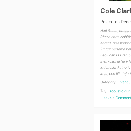
Cole Clar
Posted on
Dece
Hari Senin, tangg
Rhesa serta Adhiti
karena bisa menco
(untuk pertama kal
kecil dari ukuran 
menyusul di hari-
Indonesia Authori
Jojo, pemilik Jojo
Category :
Event J
Tag :
acoustic guit
Leave a Commen