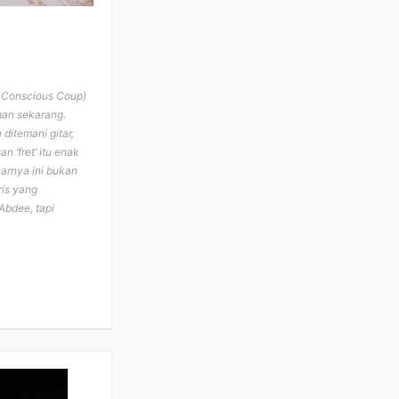
 A Conscious Coup)
man sekarang.
ditemani gitar,
 ‘fret’ itu enak
narnya ini bukan
ris yang
Abdee, tapi