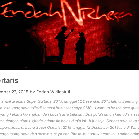
itaris
mber 27, 2015
by
Endah Widiastuti
 tampil di acara Super Guitarist 2015, tanggal 12 Desember 2015 lalu di Bandung
a-cita yang saya tulis di sampul buku saat saya SMP: “I want to be the best guitari
yang kekanak-kanakan dari bocah usia belasan. Dua puluh tahun kemudian, saya
 dengan gitaris-gitaris Indonesia kelas dunia ini. Jujur saja! Sebenarnya saya
erpartisipasi di acara Super Guitarist 2015 tanggal 12 Desember 2015 lalu di Ban
nghubungi saya dan meminta saya dan Rhesa ikut untuk acara ini. Apalah artin