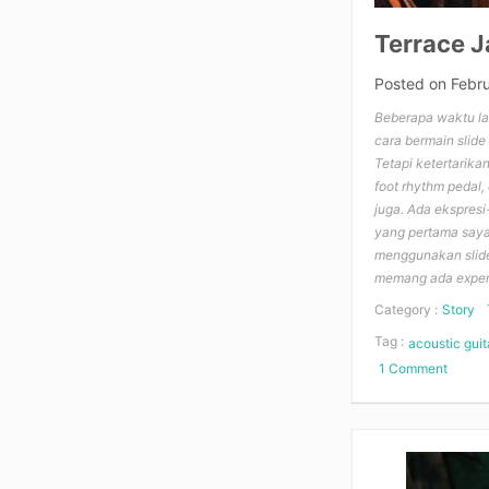
Terrace 
Posted on
Febr
Beberapa waktu lal
cara bermain slide
Tetapi ketertarika
foot rhythm pedal,
juga. Ada ekspresi
yang pertama saya 
menggunakan slide
memang ada experi
Category :
Story
Tag :
acoustic guit
1 Comment
on
Terrac
Jam!