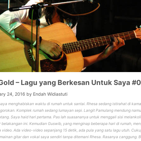
 Gold – Lagu yang Berkesan Untuk Saya #
ary 24, 2016
by
Endah Widiastuti
 saya menghabiskan waktu di rumah untuk santai. Rhesa sedang istirahat di ka
ggorokan. Komplek rumah sedang lumayan sepi. Langit Pamulang mendung namu
tang. Saya haid hari pertama. Pas lah suasananya untuk menggali sisi melankol
ir belakangan ini. Kemudian Guswib, yang menginap beberapa hari di rumah, me
video. Ada video-video sepanjang 15 detik, ada pula yang satu lagu utuh. Cuku
mainan gitar dan vokal saya sendiri tanpa ditemani Rhesa. Rasanya canggung. 