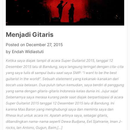
Fu
Panda
Menjadi Gitaris
Posted on
December 27, 2015
by
Endah Widiastuti
Ketika saya diajak tampil di acara Super Guitarist 2015, tanggal 12
Desember 2015 lalu di Bandung, saya langsung teringat dengan cita-cita
yang saya tulis di sampul buku saat saya SMP: “I want to be the best
guitarist in the world!”. Sebuah statement yang kekanak-kanakan dari
bocah usia belasan. Dua puluh tahun kemudian, saya berdiri di panggung
yang sama dengan gitaris-gitaris Indonesia kelas dunia ini. Jujur saja!
Sebenarnya saya merasa kurang pede saat diajak berpartisipasi di acara
Super Guitarist 2015 tanggal 12 Desember 2015 lalu di Bandung. Ini
karena Mas Baron yang menghubungi saya dan meminta saya dan
Rhesa ikut untuk acara ini. Apalah artinya saya, sebagai gitaris,
dibandingkan nama-nama seperti Dewa Budjana, Eet Sjahranie, Iman J-
rocks, Ian Antono, Gugun, Baim,[…]