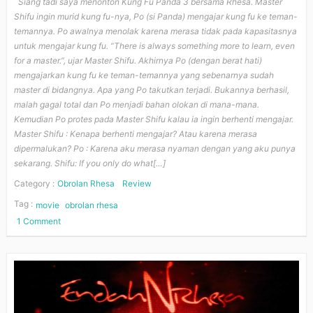
Siang tadi saya menonton Kung Fu Panda 3 bersama Rhesa. Master
Shifu ingin murid kung fu-nya, Po (si Panda) mengajar kung fu ke teman-
temannya. Po awalnya menolak karena merasa tidak pada kapasitasnya
untuk mengajar kung fu. “There is always something more to learn, even
for a master.”, ujar Master Shifu. Akhirnya Po (dengan berat hati)
mengajarkan kung fu ke teman-temannya yang sebenarnya sudah
master di bidangnya. Apa yang Po takutkan terjadi. Bukannya berhasil,
malah gagal total dan Po menjadi bahan olokan di mana-mana.
Kemudian Po protes pada Master Shifu kalau ia ingin berhenti mengajar.
Master Shifu : Kenapa berhenti mengajar? Atau karena merasa
dipermalukan? Po : Karena aku merasa nyaman dengan yang aku punya
sekarang. Shifu: If you only do what[…]
Category :
Obrolan Rhesa
Review
Tag :
movie
obrolan rhesa
1 Comment
on
The
Art
of
Learning
::
Kung