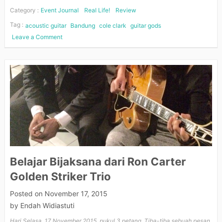
Category :
Event Journal
Real Life!
Review
Tag :
acoustic guitar
Bandung
cole clark
guitar gods
Leave a Comment
on
Menjadi
Gitaris
Belajar Bijaksana dari Ron Carter
Golden Striker Trio
Posted on
November 17, 2015
by
Endah Widiastuti
Hari Selasa, 17 November 2015, pukul 3 petang. Tiba-tiba sebuah pesan