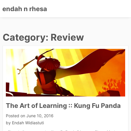
endah n rhesa
Skip
to
Category: Review
content
The Art of Learning :: Kung Fu Panda
Posted on
June 10, 2016
by
Endah Widiastuti