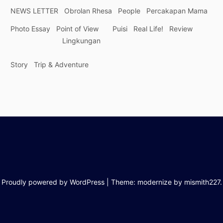
NEWS LETTER
Obrolan Rhesa
People
Percakapan Mama
Photo Essay
Point of View
Puisi
Real Life!
Review
Lingkungan
Story
Trip & Adventure
Proudly powered by WordPress
|
Theme: modernize by
mismith227
.