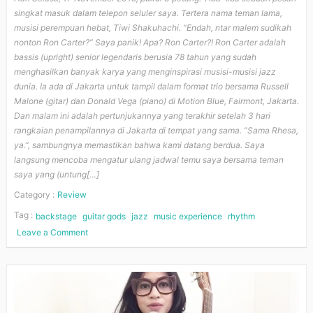
singkat masuk dalam telepon seluler saya. Tertera nama teman lama,
musisi perempuan hebat, Tiwi Shakuhachi. “Endah, ntar malem sudikah
nonton Ron Carter?” Saya panik! Apa? Ron Carter?! Ron Carter adalah
bassis (upright) senior legendaris berusia 78 tahun yang sudah
menghasilkan banyak karya yang menginspirasi musisi-musisi jazz
dunia. Ia ada di Jakarta untuk tampil dalam format trio bersama Russell
Malone (gitar) dan Donald Vega (piano) di Motion Blue, Fairmont, Jakarta.
Dan malam ini adalah pertunjukannya yang terakhir setelah 3 hari
rangkaian penampilannya di Jakarta di tempat yang sama. “Sama Rhesa,
ya.”, sambungnya memastikan bahwa kami datang berdua. Saya
langsung mencoba mengatur ulang jadwal temu saya bersama teman
saya yang (untung[…]
Category :
Review
Tag :
backstage
guitar gods
jazz
music experience
rhythm
Leave a Comment
on
Belajar
Bijaksana
dari
Ron
Carter