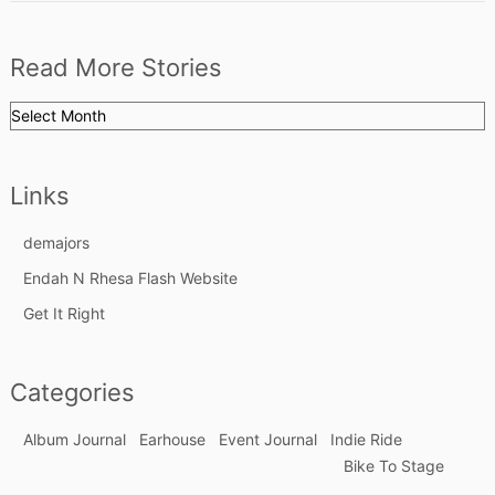
navigation
s
Read More Stories
Read
More
Stories
Links
demajors
Endah N Rhesa Flash Website
Get It Right
Categories
Album Journal
Earhouse
Event Journal
Indie Ride
Bike To Stage