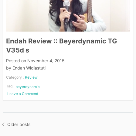
Golden
Striker
Trio
Endah Review :: Beyerdynamic TG
V35d s
Posted on
November 4, 2015
by
Endah Widiastuti
Category :
Review
Tag :
beyerdynamic
Leave a Comment
on
Endah
Review
::
Beyerdynamic
Posts
Older posts
TG
V35d