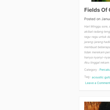
Fields Of
Posted on
Janu
Hari Minggu sore,
akibat radang ten
ragu-ragu untuk da
jarang-jarang had
membuat beberapa 
tidak merekam per
hanya nyanyi-nyan
Aku tinggal rekam 
Category :
Percak
Tag :
acoustic guit
Leave a Commen