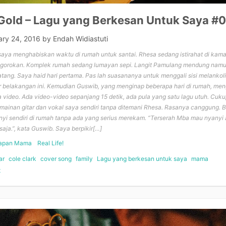
 Gold – Lagu yang Berkesan Untuk Saya #
ary 24, 2016
by
Endah Widiastuti
 saya menghabiskan waktu di rumah untuk santai. Rhesa sedang istirahat di ka
ggorokan. Komplek rumah sedang lumayan sepi. Langit Pamulang mendung namu
tang. Saya haid hari pertama. Pas lah suasananya untuk menggali sisi melankol
ir belakangan ini. Kemudian Guswib, yang menginap beberapa hari di rumah, me
video. Ada video-video sepanjang 15 detik, ada pula yang satu lagu utuh. Cuku
mainan gitar dan vokal saya sendiri tanpa ditemani Rhesa. Rasanya canggung. 
yi sendiri di rumah tanpa ada yang serius merekam. “Terserah Mba mau nyanyi 
saja.”, kata Guswib. Saya berpikir[…]
apan Mama
Real Life!
ar
cole clark
cover song
family
Lagu yang berkesan untuk saya
mama
t
on
Fields
Of
Gold
–
Lagu