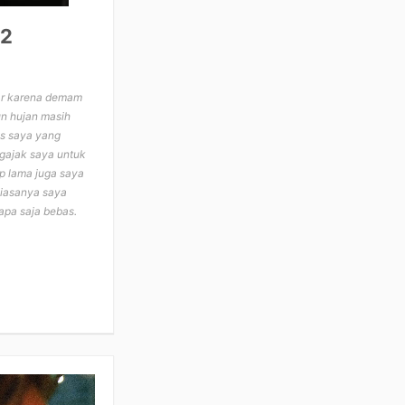
02
mar karena demam
n hujan masih
is saya yang
ngajak saya untuk
p lama juga saya
Biasanya saya
apa saja bebas.