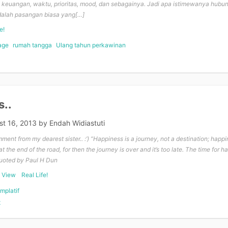
h keuangan, waktu, prioritas, mood, dan sebagainya. Jadi apa istimewanya hubu
dalah pasangan biasa yang[…]
e!
age
rumah tangga
Ulang tahun perkawinan
..
..
st 16, 2013
by
Endah Widiastuti
ment from my dearest sister.. :’) “Happiness is a journey, not a destination; happi
t the end of the road, for then the journey is over and it’s too late. The time for h
Quoted by Paul H Dun
f View
Real Life!
mplatif
t
on
Happiness..