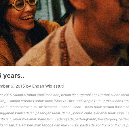
yang
Berkesan
Untuk
Saya
#02
6 years..
mber 6, 2015
by
Endah Widiastuti
r 2015 Sudah 6 tahun kami menikah, belum dianugerahi anak tetapi sudah mela
Life), 2 album terbatas untuk amal (Musikalisasi Puisi Angin Pun Berbisik dan Cit
dari 11 tahun bermain musik bersama. Bosan? Tidak… Kami tidak pernah bosan 
nggapan kami adalah pasangan ideal, damai, penuh cinta. Padahal tidak juga. K
utri lain, layaknya anak band lain. Kadang ada pertengkaran, bersitegang, berb
tangisan. Dalam berumah tangga dan main musik pasti ada konflik. Konfliknya p