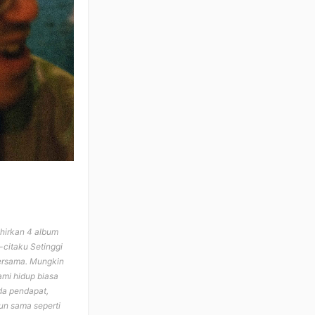
hirkan 4 album
a-citaku Setinggi
bersama. Mungkin
ami hidup biasa
eda pendapat,
un sama seperti