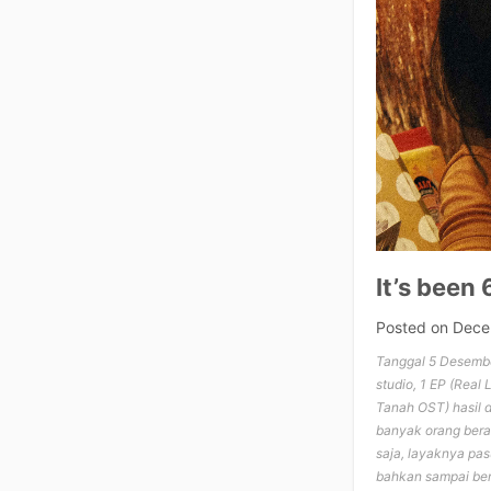
It’s been 
Posted on
Dece
Tanggal 5 Desembe
studio, 1 EP (Real 
Tanah OST) hasil 
banyak orang bera
saja, layaknya pas
bahkan sampai ber