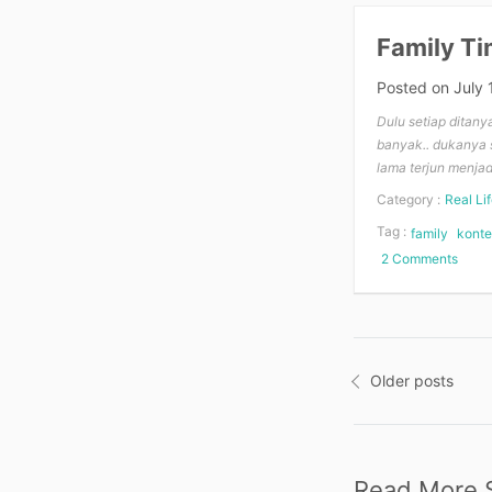
Family T
Posted on
July 
Dulu setiap ditany
banyak.. dukanya s
lama terjun menjad
Category :
Real Lif
Tag :
family
konte
2 Comments
on
Famil
Time
Posts
Older posts
navigatio
Read More S