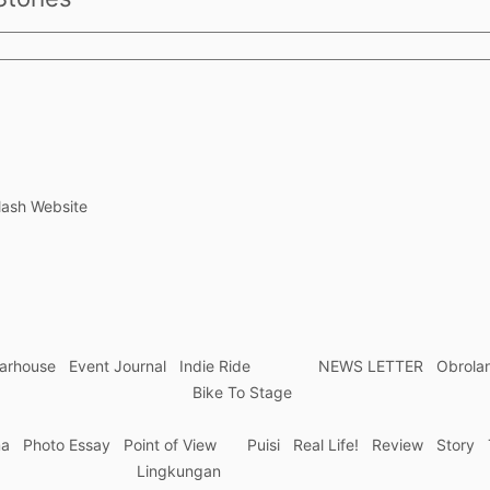
lash Website
arhouse
Event Journal
Indie Ride
NEWS LETTER
Obrola
Bike To Stage
ma
Photo Essay
Point of View
Puisi
Real Life!
Review
Story
Lingkungan