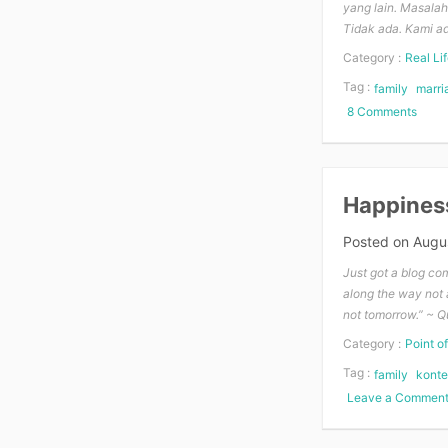
yang lain. Masala
Tidak ada. Kami a
Category :
Real Lif
Tag :
family
marri
8 Comments
on
It’s
been
6
years
Happiness
Posted on
Augu
Just got a blog com
along the way not a
not tomorrow.” ~ 
Category :
Point o
Tag :
family
konte
Leave a Commen