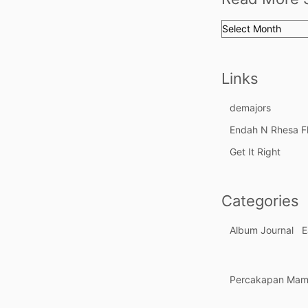
Read
More
Stories
Links
demajors
Endah N Rhesa F
Get It Right
Categories
Album Journal
E
Percakapan Ma