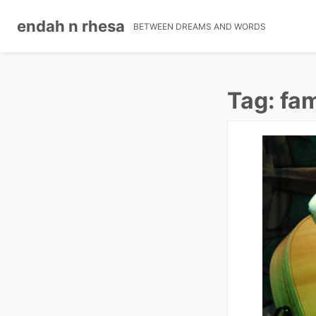
endah n rhesa
BETWEEN DREAMS AND WORDS
Skip
to
Tag: fam
content