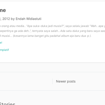
ime
1, 2012
by
Endah Widiastuti
a orang atau media.. “Apa suka-duka jadi musisi?”, saya selalu jawab “Wah.. ap
epertinya ga ada deh..”, ternyata saya salah…Ada satu duka yang baru saya sad
i musisi… (kesannya lama banget gitu padahal album aja baru dua :p ).
e!
mplatif
y
Newer posts
n
tories